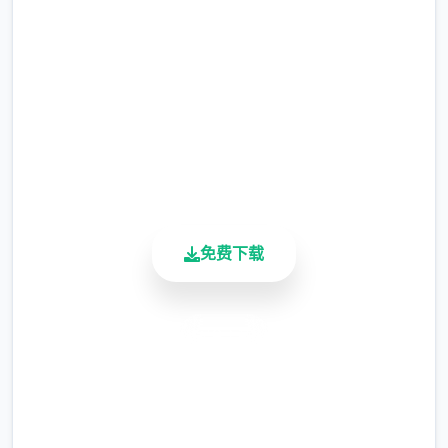
完整版游戏，免费体验
涂鸦功能原计划高等级解锁，但进度报告版中
等级≥20即可使用
2.3M+
总下载量
※注意
：暂无毛发再生功能，若需恢复原状，
4.9/5
请删除SavedImage文件夹
用户评分
900K+
其他注意事项
活跃用户
与前作相比，当前版本运行可能较卡顿，正式
版将进行优化
免费下载
可体验至t教等级30
安全下载
高速安装
完全免费