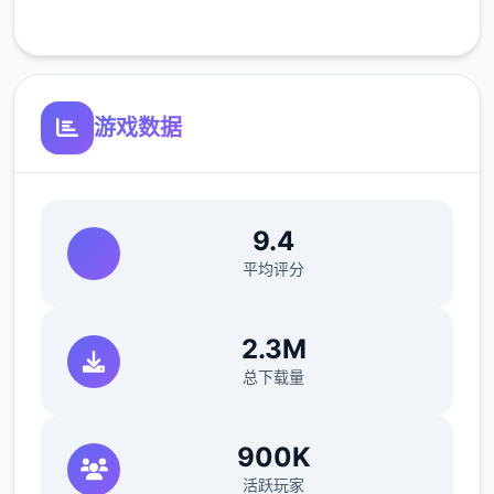
客服支持
开放场景：走廊、教室、校舍后、保健室
游戏数据
洗脑模式支持催眠和束缚玩法
参数未调整，角色可能容易起飞
反馈与问题报告请通过Discord服务器提交
9.4
（正式版发布前仅限支援者访问,自由度
平均评分
MAX！
最近在漫画或CG合集中常见的“催眠APP公
2.3M
寓”，难道你不想试试看吗…
总下载量
这款游戏高度还原了使用催眠APP进行t教的真
实体验，是一款沉浸式模拟游戏！并非固定流
900K
程的被动观赏，而是让你化身主角，随心所欲
活跃玩家