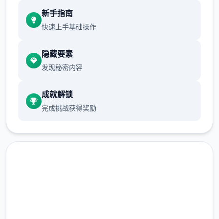
现在可以进行床戏教学了
新手指南
快速上手基础操作
体育仓库和保健室均可触发chuang戏，但目
隐藏要素
前体育仓库尚未实装
发现秘密内容
保健室原本计划在特定时机解锁，但为方便进
度报告版体验，现调整为角色等级≥10时开放
成就解锁
完成挑战获得奖励
新增毛剃除功能
现在可以用剃刀自由修剪毛形状
该功能其实早已开发完成，但因未添加到UI
中，此前无法在正式游戏中使用。
由于剃刀加入物品栏会导致道具过多，目前暂
高速下载 催眠app|中文官网
需通过涂鸦功能面板使用（未来可能调整）