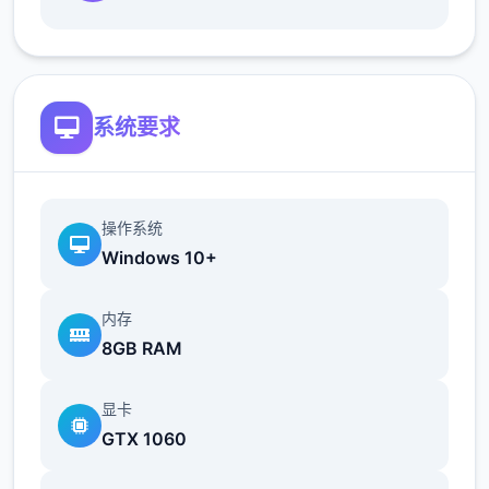
地t教女孩！
根据不同玩法，女主角会通过丰富的台词和动
画给予多样反馈
系统要求
相较于前作《用洗脑APP对高傲大小姐为所欲
为的模拟游戏》，本作全面升级！
新增语、换装等系统及追加姿势，自由度大幅
操作系统
提升！t教系统
Windows 10+
可在无人的走廊、教学楼后、体育仓库等各种
内存
场景中进行调教（目前开发中）
8GB RAM
洗脑后，可以随意掉落衣服、让其穿上漏风的
装扮，并用玩具、手自由玩
显卡
GTX 1060
t教结束后会清除期间的记忆，t教环节终止。
即使记忆被消除，随着逐渐被开发，对方的态