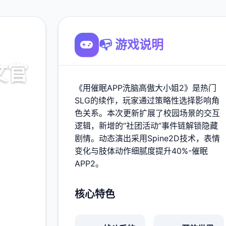
📭 游戏说明
文官
《用催眠APP洗脑高傲大小姐2》是热门
SLG的续作，玩家通过策略性选择影响角
色关系。本次更新扩展了校园场景的交互
载
逻辑，新增的“社团活动”事件链解锁隐藏
剧情。动态演出采用Spine2D技术，表情
变化与肢体动作细腻度提升40%-催眠
900K
APP2。
玩家
核心特色
多