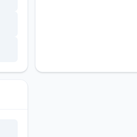
ang
锁，
调整
状
因未
游戏