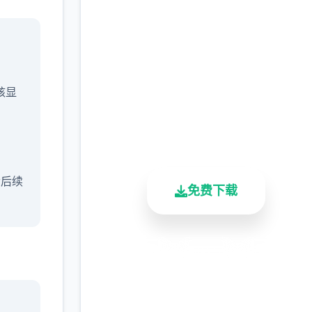
快速下载 催眠app|中文
官网
完整版游戏，免费体验
/核显
2.3M+
4.9/5
900K+
总下载量
用户评分
活跃用户
含后续
免费下载
安全下载
高速安装
完全免费
客服支持