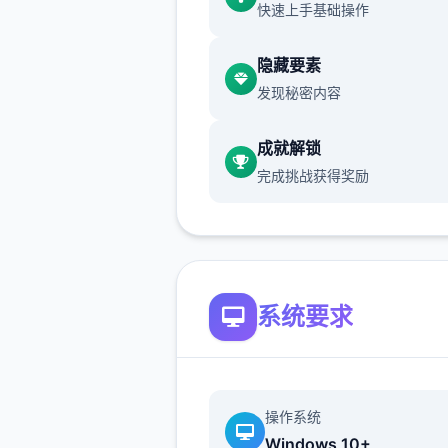
快速上手基础操作
现在可以进行床戏教学了
体育仓库和保健室均可触发chu
隐藏要素
戏，但目前体育仓库尚未实装
发现秘密内容
保健室原本计划在特定时机解
成就解锁
但为方便进度报告版体验，现
完成挑战获得奖励
为角色等级≥10时开放
新增毛剃除功能
现在可以用剃刀自由修剪毛形
系统要求
该功能其实早已开发完成，但
添加到UI中，此前无法在正式
操作系统
中使用。
Windows 10+