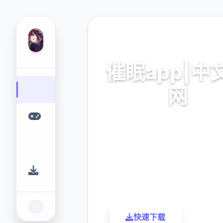
🔏 热门推荐
催眠app|中
网
催眠app2,安卓IOS下
9.4
2.3M
评分
下载
快速下载
了解更