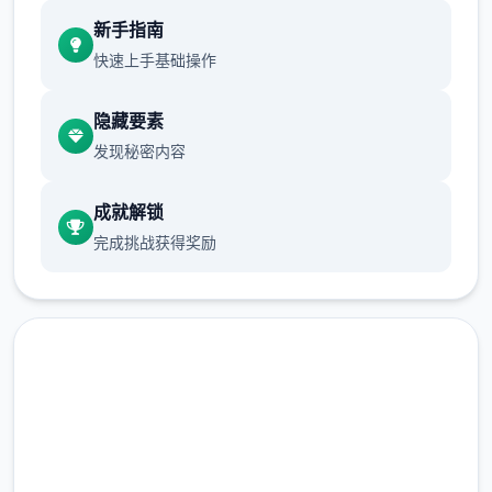
现在可以进行床戏教学了
新手指南
体育仓库和保健室均可触发chuang戏，但目
快速上手基础操作
前体育仓库尚未实装
隐藏要素
保健室原本计划在特定时机解锁，但为方便进
发现秘密内容
度报告版体验，现调整为角色等级≥10时开放
新增毛剃除功能
成就解锁
完成挑战获得奖励
现在可以用剃刀自由修剪毛形状
该功能其实早已开发完成，但因未添加到UI
中，此前无法在正式游戏中使用。
由于剃刀加入物品栏会导致道具过多，目前暂
需通过涂鸦功能面板使用（未来可能调整）
在线下载 催眠app|中文官网
涂鸦功能原计划高等级解锁，但进度报告版中