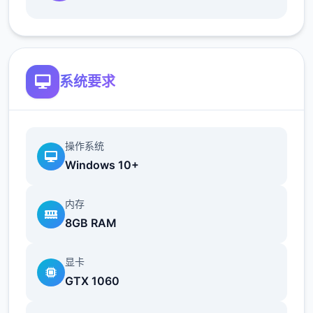
新增语、换装等系统及追加姿势，自由度大幅
提升！t教系统
可在无人的走廊、教学楼后、体育仓库等各种
场景中进行调教（目前开发中）
系统要求
洗脑后，可以随意掉落衣服、让其穿上漏风的
装扮，并用玩具、手自由玩
操作系统
t教结束后会清除期间的记忆，t教环节终止。
Windows 10+
即使记忆被消除，随着逐渐被开发，对方的态
度也会逐渐改变
内存
8GB RAM
此外，根据t教方式（如何让其起飞），对方的
反应也会逐渐发生变化，4种洗脑模式
显卡
可使用4种洗脑模式！・催○ 处于半梦半醒状
GTX 1060
态，会服从任何命令