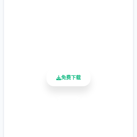
等级≥20即可使用
完整版游戏，免费体验
※注意
：暂无毛发再生功能，若需恢复原状，
2.3M+
请删除SavedImage文件夹
总下载量
4.9/5
其他注意事项
用户评分
900K+
与前作相比，当前版本运行可能较卡顿，正式
活跃用户
版将进行优化
可体验至t教等级30
免费下载
开放场景：走廊、教室、校舍后、保健室
洗脑模式支持催眠和束缚玩法
安全下载
参数未调整，角色可能容易起飞
高速安装
反馈与问题报告请通过Discord服务器提交
完全免费
（正式版发布前仅限支援者访问,自由度