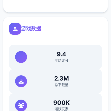
客服支持
MAX！
最近在漫画或CG合集中常见的“催眠APP公
寓”，难道你不想试试看吗…
游戏数据
这款游戏高度还原了使用催眠APP进行t教的真
实体验，是一款沉浸式模拟游戏！并非固定流
程的被动观赏，而是让你化身主角，随心所欲
9.4
地t教女孩！
平均评分
根据不同玩法，女主角会通过丰富的台词和动
2.3M
画给予多样反馈
总下载量
相较于前作《用洗脑APP对高傲大小姐为所欲
为的模拟游戏》，本作全面升级！
900K
活跃玩家