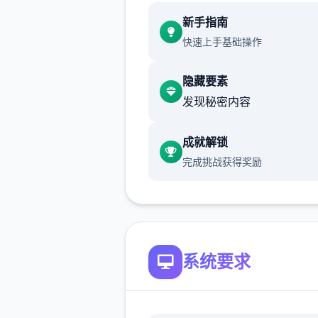
催眠app攻略：
新手指南
快速上手基础操作
新增chuang戏功能
现在可以进行床戏教学了
隐藏要素
发现秘密内容
体育仓库和保健室均可触发chu
戏，但目前体育仓库尚未实装
成就解锁
保健室原本计划在特定时机解
完成挑战获得奖励
但为方便进度报告版体验，现
为角色等级≥10时开放
新增毛剃除功能
系统要求
现在可以用剃刀自由修剪毛形
该功能其实早已开发完成，但
添加到UI中，此前无法在正式