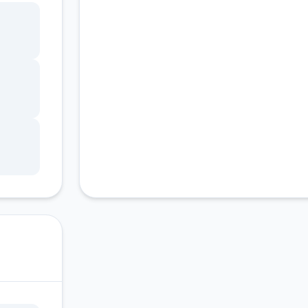
客服支持
ang
锁，
调整
状
因未
游戏