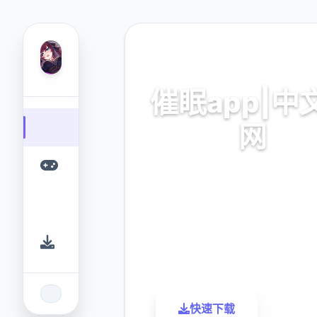
🛒 热门推荐
催眠app|中
网
催眠app2,安卓IOS下
9.4
2.3M
评分
下载
快速下载
了解更