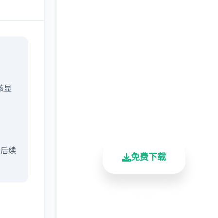
快速下载 催眠app|中文
官网
完整版游戏，免费体验
/核显
2.3M+
4.9/5
900K+
总下载量
用户评分
活跃用户
含后续
免费下载
安全下载
高速安装
完全免费