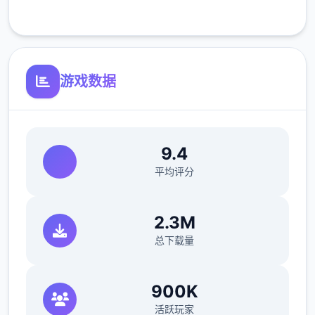
客服支持
可体验至t教等级30
开放场景：走廊、教室、校舍后、保健室
游戏数据
洗脑模式支持催眠和束缚玩法
参数未调整，角色可能容易起飞
反馈与问题报告请通过Discord服务器提交
9.4
（正式版发布前仅限支援者访问,自由度
平均评分
MAX！
最近在漫画或CG合集中常见的“催眠APP公
2.3M
寓”，难道你不想试试看吗…
总下载量
这款游戏高度还原了使用催眠APP进行t教的真
实体验，是一款沉浸式模拟游戏！并非固定流
900K
程的被动观赏，而是让你化身主角，随心所欲
活跃玩家