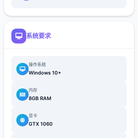
地t教女孩！
系统要求
操作系统
根据不同玩法，女主角会通过丰富的台词和动
Windows 10+
画给予多样反馈
内存
相较于前作《用洗脑APP对高傲大小姐为所欲
8GB RAM
为的模拟游戏》，本作全面升级！
新增语、换装等系统及追加姿势，自由度大幅
显卡
提升！t教系统
GTX 1060
可在无人的走廊、教学楼后、体育仓库等各种