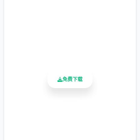
完整版游戏，免费体验
涂鸦功能原计划高等级解锁，但进度报告版中
等级≥20即可使用
2.3M+
总下载量
※注意
：暂无毛发再生功能，若需恢复原状，
4.9/5
请删除SavedImage文件夹
用户评分
900K+
其他注意事项
活跃用户
与前作相比，当前版本运行可能较卡顿，正式
版将进行优化
免费下载
安全下载
高速安装
完全免费