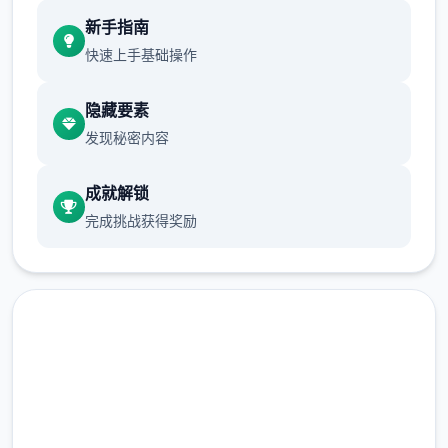
现在可以进行床戏教学了
新手指南
体育仓库和保健室均可触发chuang戏，但目
快速上手基础操作
前体育仓库尚未实装
隐藏要素
保健室原本计划在特定时机解锁，但为方便进
发现秘密内容
度报告版体验，现调整为角色等级≥10时开放
新增毛剃除功能
成就解锁
完成挑战获得奖励
现在可以用剃刀自由修剪毛形状
该功能其实早已开发完成，但因未添加到UI
中，此前无法在正式游戏中使用。
由于剃刀加入物品栏会导致道具过多，目前暂
现在下载 催眠app|中文官网
需通过涂鸦功能面板使用（未来可能调整）