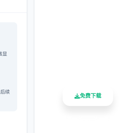
在线下载 催眠app|中文
官网
完整版游戏，免费体验
/核显
2.3M+
4.9/5
900K+
总下载量
用户评分
活跃用户
含后续
免费下载
安全下载
高速安装
完全免费