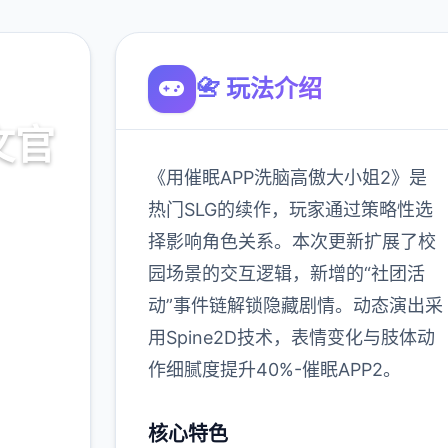
📇 玩法介绍
文官
《用催眠APP洗脑高傲大小姐2》是
热门SLG的续作，玩家通过策略性选
择影响角色关系。本次更新扩展了校
载
园场景的交互逻辑，新增的“社团活
动”事件链解锁隐藏剧情。动态演出采
900K
用Spine2D技术，表情变化与肢体动
玩家
作细腻度提升40%-催眠APP2。
核心特色
多