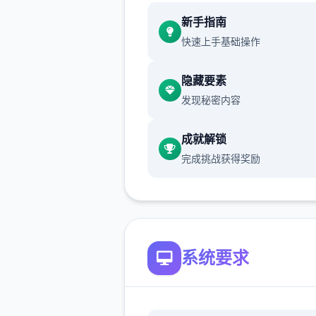
新手指南
快速上手基础操作
新增chuang戏功能
现在可以进行床戏教学了
隐藏要素
发现秘密内容
体育仓库和保健室均可触发chu
戏，但目前体育仓库尚未实装
成就解锁
完成挑战获得奖励
系统要求
保健室原本计划在特定时机解
但为方便进度报告版体验，现
为角色等级≥10时开放