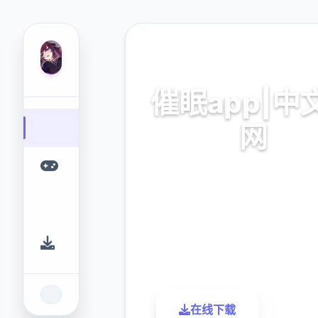
🛁 热门推荐
催眠app|中
网
催眠app2,安卓IOS下
9.4
2.3M
评分
下载
在线下载
了解更