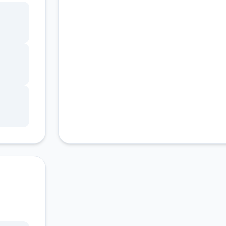
客服支持
ang
锁，
调整