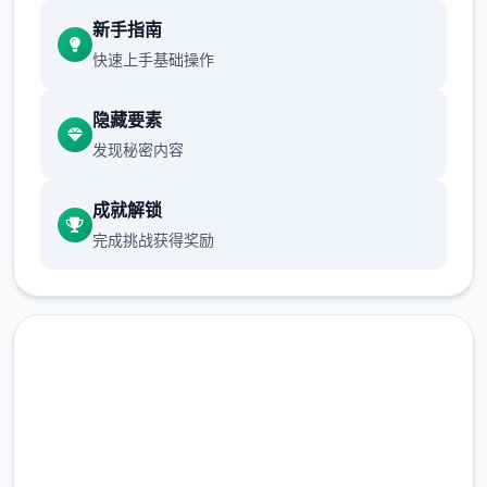
新手指南
现在可以进行床戏教学了
快速上手基础操作
体育仓库和保健室均可触发chuang戏，但目
隐藏要素
前体育仓库尚未实装
发现秘密内容
成就解锁
完成挑战获得奖励
保健室原本计划在特定时机解锁，但为方便进
度报告版体验，现调整为角色等级≥10时开放
润色版下载 催眠app|中文官