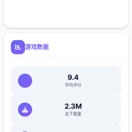
※注意
完全免费
客服支持
：暂无毛发再生功能，若需恢复原状，请删除
SavedImage文件夹
其他注意事项
游戏数据
与前作相比，当前版本运行可能较卡顿，正式
版将进行优化
可体验至t教等级30
9.4
开放场景：走廊、教室、校舍后、保健室
平均评分
洗脑模式支持催眠和束缚玩法
2.3M
参数未调整，角色可能容易起飞
总下载量
反馈与问题报告请通过Discord服务器提交
（正式版发布前仅限支援者访问,自由度