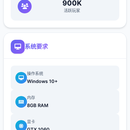
900K
MAX！
活跃玩家
最近在漫画或CG合集中常见的“催眠APP公
寓”，难道你不想试试看吗…
这款游戏高度还原了使用催眠APP进行t教的真
系统要求
实体验，是一款沉浸式模拟游戏！并非固定流
程的被动观赏，而是让你化身主角，随心所欲
地t教女孩！
操作系统
根据不同玩法，女主角会通过丰富的台词和动
Windows 10+
画给予多样反馈
内存
相较于前作《用洗脑APP对高傲大小姐为所欲
8GB RAM
为的模拟游戏》，本作全面升级！
新增语、换装等系统及追加姿势，自由度大幅
显卡
提升！t教系统
GTX 1060