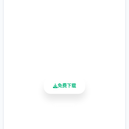
网
完整版游戏，免费体验
2.3M+
总下载量
新增毛剃除功能
4.9/5
用户评分
现在可以用剃刀自由修剪毛形状
900K+
活跃用户
该功能其实早已开发完成，但因未添加到UI
中，此前无法在正式游戏中使用。
免费下载
由于剃刀加入物品栏会导致道具过多，目前暂
需通过涂鸦功能面板使用（未来可能调整）
安全下载
涂鸦功能原计划高等级解锁，但进度报告版中
等级≥20即可使用
高速安装