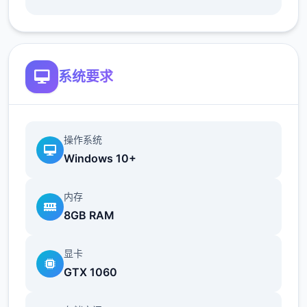
地t教女孩！
根据不同玩法，女主角会通过丰富的台词和动
画给予多样反馈
系统要求
相较于前作《用洗脑APP对高傲大小姐为所欲
为的模拟游戏》，本作全面升级！
操作系统
Windows 10+
内存
8GB RAM
新增语、换装等系统及追加姿势，自由度大幅
显卡
提升！t教系统
GTX 1060
可在无人的走廊、教学楼后、体育仓库等各种