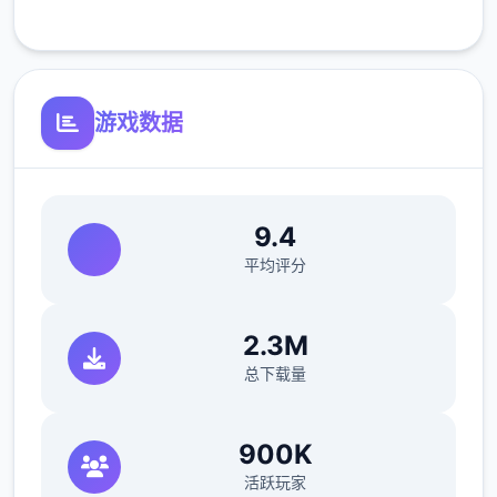
客服支持
可体验至t教等级30
开放场景：走廊、教室、校舍后、保健室
游戏数据
洗脑模式支持催眠和束缚玩法
参数未调整，角色可能容易起飞
反馈与问题报告请通过Discord服务器提交
9.4
（正式版发布前仅限支援者访问,自由度
平均评分
MAX！
最近在漫画或CG合集中常见的“催眠APP公
2.3M
寓”，难道你不想试试看吗…
总下载量
这款游戏高度还原了使用催眠APP进行t教的真
实体验，是一款沉浸式模拟游戏！并非固定流
900K
程的被动观赏，而是让你化身主角，随心所欲
活跃玩家