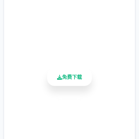
完整版游戏，免费体验
涂鸦功能原计划高等级解锁，但进度报告版中
等级≥20即可使用
2.3M+
总下载量
※注意
：暂无毛发再生功能，若需恢复原状，
4.9/5
请删除SavedImage文件夹
用户评分
900K+
其他注意事项
活跃用户
免费下载
安全下载
高速安装
与前作相比，当前版本运行可能较卡顿，正式
完全免费
版将进行优化