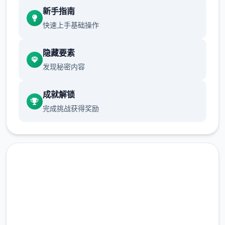
现在可以进行床戏教学了
新手指南
快速上手基础操作
体育仓库和保健室均可触发chuang戏，但目
隐藏要素
前体育仓库尚未实装
发现秘密内容
保健室原本计划在特定时机解锁，但为方便进
度报告版体验，现调整为角色等级≥10时开放
成就解锁
完成挑战获得奖励
新增毛剃除功能
现在可以用剃刀自由修剪毛形状
该功能其实早已开发完成，但因未添加到UI
中，此前无法在正式游戏中使用。
由于剃刀加入物品栏会导致道具过多，目前暂
快速下载 催眠app|中文官网
需通过涂鸦功能面板使用（未来可能调整）