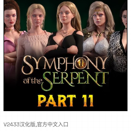
V2433汉化版,官方中文入口