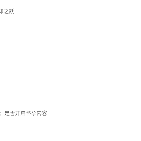
 信仰之跃
 选择：是否开启怀孕内容