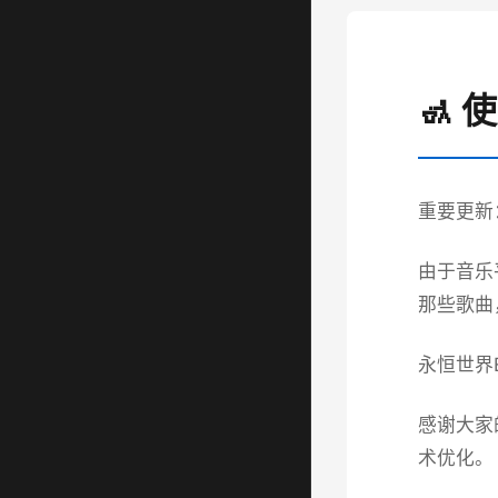
🚮 
重要更新
由于音乐
那些歌曲
永恒世界ET
感谢大家
术优化。