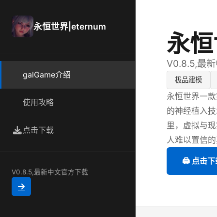
永恒世界|eternum
永恒世
V0.8.5,
galGame介绍
极品建模
永恒世界一款
使用攻略
的神经植入技
里，虚拟与现
点击下载
人难以置信的
🖨️ 点击
V0.8.5,最新中文官方下载