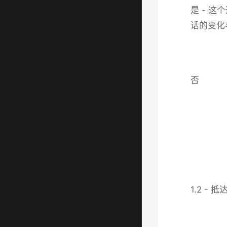
是 - 
话的变化
否
1.2 - 