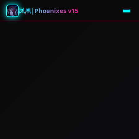
凤凰|Phoenixes v15