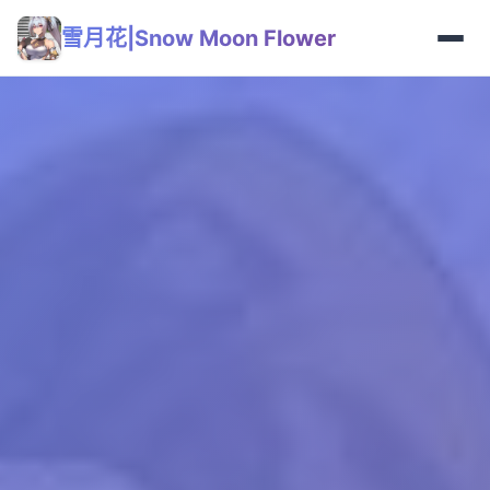
雪月花|Snow Moon Flower