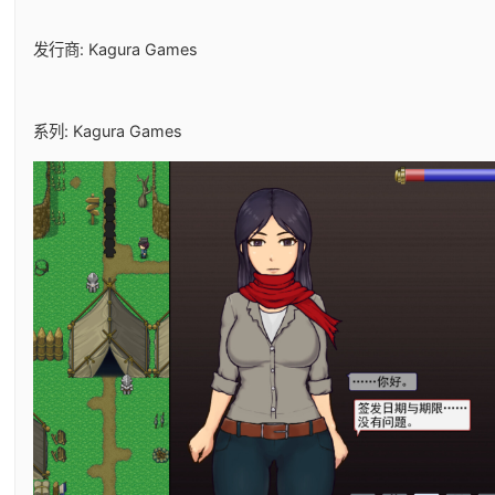
发行商: Kagura Games
系列: Kagura Games