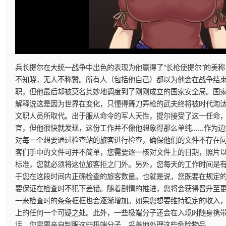
兵长提尔在大统一战争中出色的表现为他赢得了“长枪使提尔”的美
不知晓，无人不称赞。所有人（包括他自己）都以为他会在战争结
职，但他最后却被莫名其妙地调度到了刚刚成立的国家安全局。国家
解释说这是因为世界在变化，只懂得舞刀弄枪的武夫终将被时代淘
文职人员所取代。出于服从命令的军人天性，提尔接受了这一任命
官，但他很快就发现，这份工作并不像他想象得那么单纯……作为边
对每一个想要通过检查站的旅客进行检查，确保他们的文件不存在
客们手中的文件可并不简单，您需要逐一核对文件上的日期，照片
标准，您就必须将这位旅客拒之门外。另外，您每天的工作时间是
于您在这段时间内正确检查的旅客数量。也就是说，您既要在规定
要保证在检查时不犯下差错。随着剧情的推进，您将会获得晋升至
一来检查时的条条框框也会逐渐增加。如果您想要维持稳定的收入
上的任何一个可疑之处。此外，一些极端分子还会在入境时随身携
话，您需要亲自制服这些极端分子，妥善地处理这些危险物品。