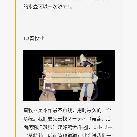
的水壶可以一次浇5*5。
1.2畜牧业
畜牧业是本作最不赚钱，用时最久的一个
系统。我们要先去找ノーティ（诺蒂，后
面简称建筑师）建好鸡舍/牛棚，レトリー
（莱特莉，后面简称狗狗）就会送我们一