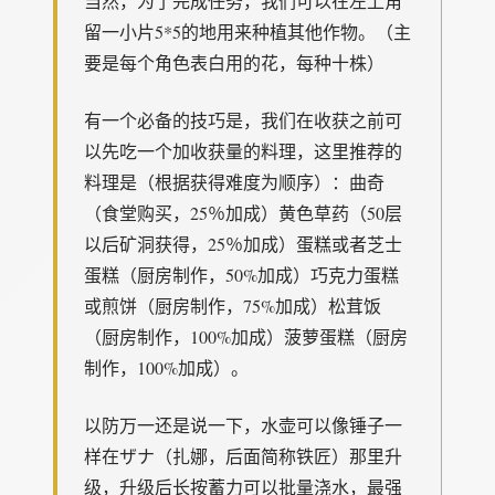
当然，为了完成任务，我们可以在左上角
留一小片5*5的地用来种植其他作物。（主
要是每个角色表白用的花，每种十株）
有一个必备的技巧是，我们在收获之前可
以先吃一个加收获量的料理，这里推荐的
料理是（根据获得难度为顺序）：曲奇
（食堂购买，25％加成）黄色草药（50层
以后矿洞获得，25％加成）蛋糕或者芝士
蛋糕（厨房制作，50%加成）巧克力蛋糕
或煎饼（厨房制作，75%加成）松茸饭
（厨房制作，100%加成）菠萝蛋糕（厨房
制作，100%加成）。
以防万一还是说一下，水壶可以像锤子一
样在ザナ（扎娜，后面简称铁匠）那里升
级，升级后长按蓄力可以批量浇水，最强