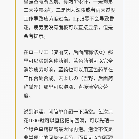
星露谷有所区别。有两个条件，一是到第
二天凌晨6点，二是因为深夜或者雨天过度
工作导致疲劳度过高。Hp归零不会导致昏
迷，疲劳度没有面板可以直接显示，但是
会有提示。
在ローリエ（萝丽艾，后面简称修女）那
里可以买到各种药剂，蓝色药剂可以完全
消除疲劳影响，蓝药也可以用蓝色药草在
工作台处合成。去よしの（吉野，后面简
称狐狸）那里可以泡澡，直接清空疲劳
度。
说到泡澡，就简单介绍一下澡堂。每次只
花100G就可以直接把hp回满，可以先磕一
个绿色草药提高最大hp再泡。泡澡不仅是
非常便宜的回复hp手段，而且可以加狐狸