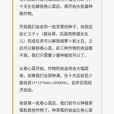
十天左右解锁卷心菜后，再开始大批量种
植作物。
开局我们会收到一些芜菁的种子，收获后
给ビスティ（碧丝蒂，后面简称镇长女
儿）完成任务可以解锁胡萝卜和土豆，之
后可以解锁卷心菜，前三种作物的收益都
不高，我们只需要少量种植就可以了。
从卷心菜开始，作物的收益将会大幅提
高，如果我们全部种满，在十天后就至少
能收获15*15*840=189000G，初步实现经
济自由。
收获第一批卷心菜后，我们就可以种植草
莓和其他作物了。种草莓的收益比卷心菜